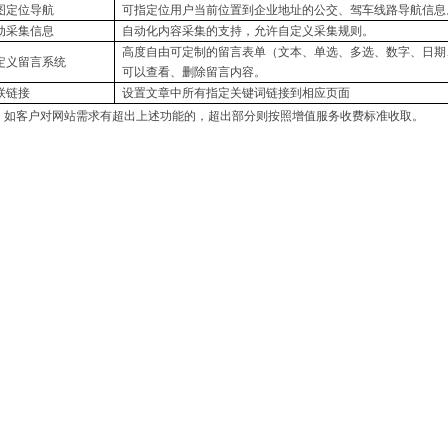
图定位导航
可指定位用户当前位置到企业地址的公交、驾车线路导航信息
动采集信息
自动化内容采集的支持，允许自定义采集规则。
高度自由可定制的留言表单（文本、单选、多选、数字、日期
定义留言系统
可以查看、删除留言内容。
联链接
设置文章中所有指定关键词链接到相应页面
：如客户对网站需求有超出上述功能的，超出部分则按照增值服务收费标准收取。
篇：没有了
篇：没有了
能小程序
基木鱼平台
爱
爱心公益
|
授权代理证书
|
招聘职位
|
付款中心
|
联系我们
成都百都科技有限公司 © 版权所有 2002-2020 百度营销（四川）服务中心 地址:成
咨询及投诉热线: 028-83392080 邮编：610041 电子邮箱：ask#cdbaidu.com ICP