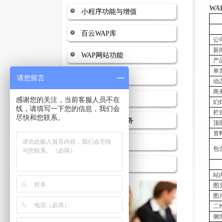
WA
小程序功能与增值
百云WAP库
公
新
WAP网站功能
产
单
PC网站库
请您留言
动
商
PC网站功能
感谢您的关注，当前客服人员不在
幻
线，请填写一下您的信息，我们会
栏
尽快和您联系。
PC/WAP增值服务
顶
资
常见问题
包
定制网站案例
站
图
图
二
侧