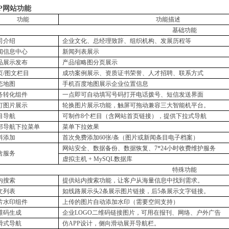
P
网站功能
功能
功能描述
基础功能
司介绍
企业文化、总经理致辞、组织机构、发展历程等
闻信息中心
新闻列表展示
品展示发布
产品缩略图分页展示
页
/
图文栏目
成功案例展示、资质证书荣誉、人才招聘、联系方式
态地图
手机百度地图展示企业位置信息
务转化组件
一点即可自动填写号码打开电话拨号、短信发送界面
灯图片展示
轮换图片展示功能，触屏可拖动兼容三大智能机平台。
目导航
可制作
8
个栏目（含网站首页链接），提供下拉式导航
部导航下拉菜单
菜单下拉效果
料添加
首次免费添加
60
张
/
条（图片或新闻条目电子档案）
网站安全、数据备份、数据恢复、
7*24
小时收费维护服务
含服务
虚拟主机
+ MySQL
数据库
特殊功能
内搜索
提供站内搜索功能，让客户从海量信息中找到需求。
文列表
如线路展示头
2
条展示图片链接，后
5
条展示文字链接。
片水印组件
上传的图片自动添加水印（需要空间支持）
维码生成
企业
LOGO
二维码链接图片，可用在报刊、网络、户外广告
滑式导航
仿
APP
设计，侧向滑动展开导航栏。