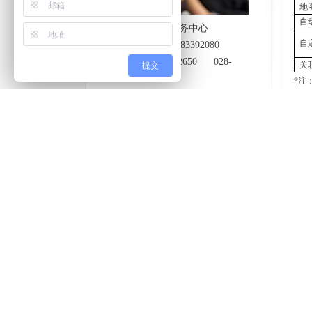
地
自
百度营销（四川）服务中心
自
咨询及投诉热线:028-83392080
招聘电话：028-63292650 028-
关
提交
63292648
*
注
电子邮箱：ask#cdbaidu.com
上一
地址:成都市武侯区人民南路四段46
下一
号附1号上善国际7楼
百度推广
百度智
首页
|
百都文化
|