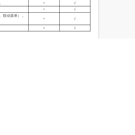
。
×
√
×
√
、联动菜单），
×
√
×
√
番番
百度地图API
都市人民南路四段46号上善国际7楼
备案号：
蜀ICP备10203788号-1